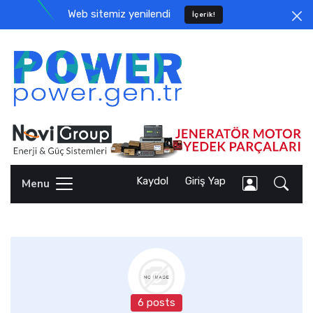
Web sitemiz yenilendi
İçerik!
Kaydol
Giriş Yap
Menu
6 posts