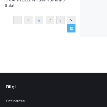
Türkiye'nin 2022 Yılı Toplam Jeneratör
İthalatı
6
7
8
9
10
Bilgi
Site haritası