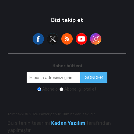
Bizi takip et
Haber bülteni
GÖNDER
Abone ol
Aboneliği iptal et
Telif hakkı © 2026 Power.gen.tr. Tüm hakları saklıdır.
Bu sitenin tasarımı
Kaden Yazılım
tarafından
yapılmıştır